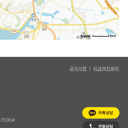
2km
공지사항
ㅣ
비급여진료비
카톡상담
70304
전화상담