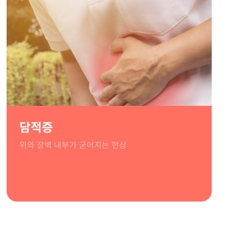
담적증
위와 장벽 내부가 굳어지는 현상