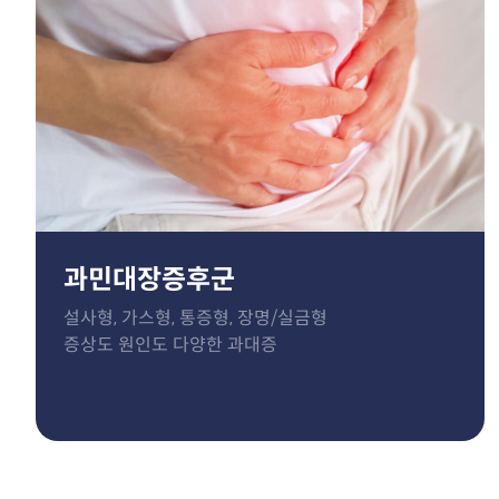
과민대장증후군
설사형, 가스형, 통증형, 장명/실금형
증상도 원인도 다양한 과대증