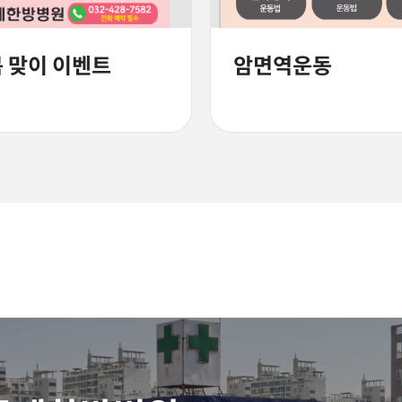
봄 맞이 이벤트
암면역운동