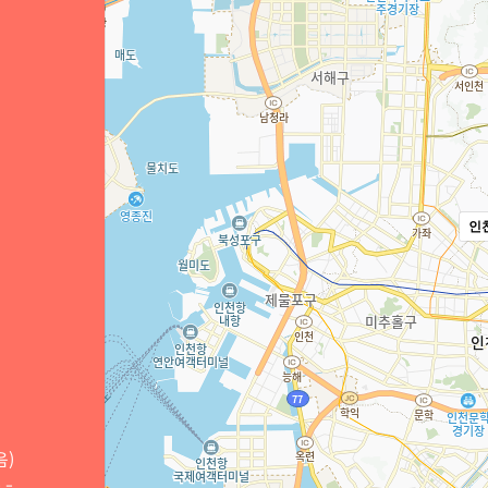
인
음)
 -