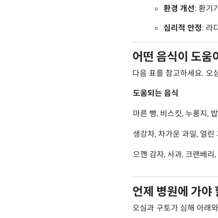
환경 개선
: 환기
심리적 안정
: 
어떤 음식이 도움
다음 표를 참고하세요. 오
도움되는 음식
마른 빵, 비스킷, 누룽지, 밥
생강차, 차가운 과일, 얼린
으깬 감자, 사과, 크랜베리
언제 병원에 가야
오심과 구토가 심해 아래와