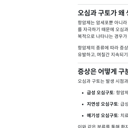
오심과 구토가 왜
항암제는 암세포뿐 아니라 
를 자극하기 때문에 오심과
복적으로 나타나는 경우가
항암제의 종류에 따라 증
유발하고, 며칠간 지속되기
증상은 어떻게 구
오심과 구토는 발생 시점과
급성 오심구토
: 항암
지연성 오심구토
: 급
예기성 오심구토
: 
이와 같은 분류를 통해 환