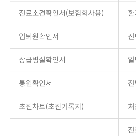
진료소견확인서(보험회사용)
환
입퇴원확인서
진
상급병실확인서
일
통원확인서
진
초진차트(초진기록지)
처
진