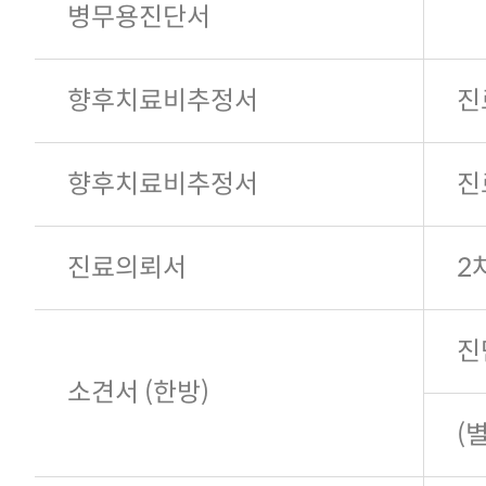
병무용진단서
향후치료비추정서
진
향후치료비추정서
진
진료의뢰서
2
진
소견서 (한방)
(