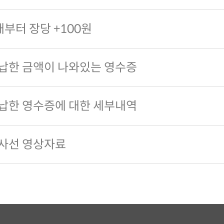
매부터 장당 +100원
납한 금액이 나와있는 영수증
납한 영수증에 대한 세부내역
사선 영상자료