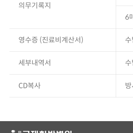
의무기록지
6
영수증 (진료비계산서)
수
세부내역서
수
CD복사
방