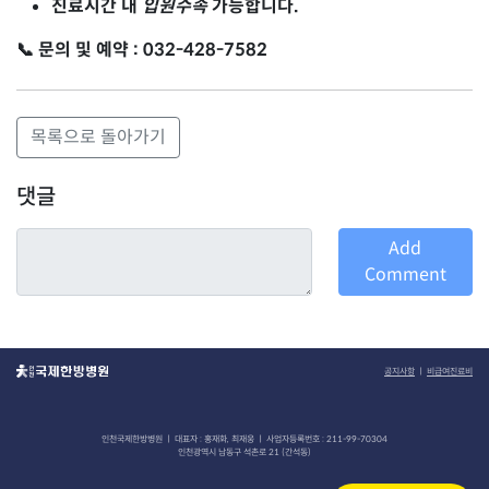
진료시간 내
입원수속
가능합니다.
📞 문의 및 예약 : 032-428-7582
목록으로 돌아가기
댓글
Add
Comment
공지사항
ㅣ
비급여진료비
인천국제한방병원 ㅣ 대표자 : 홍재화, 최재웅 ㅣ 사업자등록번호 : 211-99-70304
인천광역시 남동구 석촌로 21 (간석동)